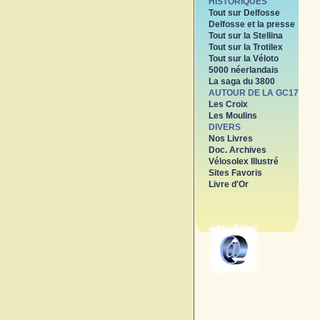
HISTORIQUES
Tout sur Delfosse
Delfosse et la presse
Tout sur la Stellina
Tout sur la Trotilex
Tout sur la Véloto
5000 néerlandais
La saga du 3800
AUTOUR DE LA GC17
Les Croix
Les Moulins
DIVERS
Nos Livres
Doc. Archives
Vélosolex Illustré
Sites Favoris
Livre d'Or