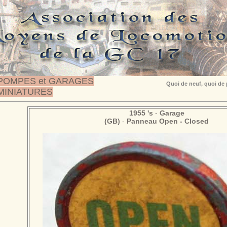
POMPES et GARAGES
Quoi de neuf, quoi de
MINIATURES
1955 's
-
Garage
(GB)
-
Panneau Open - Closed