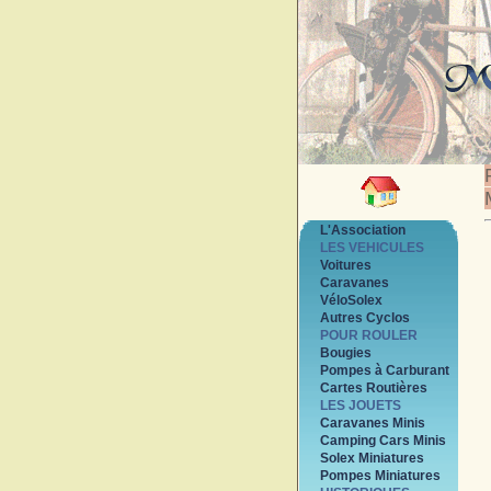
L'Association
LES VEHICULES
Voitures
Caravanes
VéloSolex
Autres Cyclos
POUR ROULER
Bougies
Pompes à Carburant
Cartes Routières
LES JOUETS
Caravanes Minis
Camping Cars Minis
Solex Miniatures
Pompes Miniatures