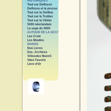
HISTORIQUES
Tout sur Delfosse
Delfosse et la presse
Tout sur la Stellina
Tout sur la Trotilex
Tout sur la Véloto
5000 néerlandais
La saga du 3800
AUTOUR DE LA GC17
Les Croix
Les Moulins
DIVERS
Nos Livres
Doc. Archives
Vélosolex Illustré
Sites Favoris
Livre d'Or