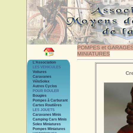
POMPES et GARAGE
MINIATURES
L'Association
LES VEHICULES
Voitures
Cr
Caravanes
VéloSolex
Autres Cyclos
POUR ROULER
Bougies
Pompes à Carburant
Cartes Routières
LES JOUETS
Caravanes Minis
Camping Cars Minis
Solex Miniatures
Pompes Miniatures