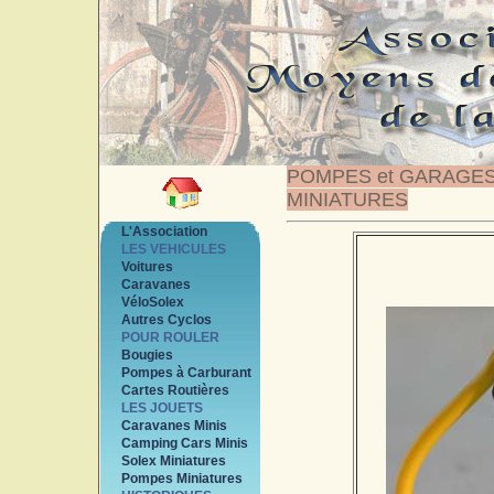
POMPES et GARAGE
MINIATURES
L'Association
LES VEHICULES
Voitures
Caravanes
VéloSolex
Autres Cyclos
POUR ROULER
Bougies
Pompes à Carburant
Cartes Routières
LES JOUETS
Caravanes Minis
Camping Cars Minis
Solex Miniatures
Pompes Miniatures