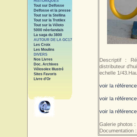
HISTORIQUES
Tout sur Delfosse
Delfosse et la presse
Tout sur la Stellina
Tout sur la Trotilex
Tout sur la Véloto
5000 néerlandais
La saga du 3800
AUTOUR DE LA GC17
Les Croix
Les Moulins
DIVERS
Descriptif : 
Nos Livres
Doc. Archives
distributeur d'hui
Vélosolex Illustré
echelle 1/43.Hau
Sites Favoris
Livre d'Or
voir la référence
voir la référenc
voir la référenc
Galerie photos 
Documentation :