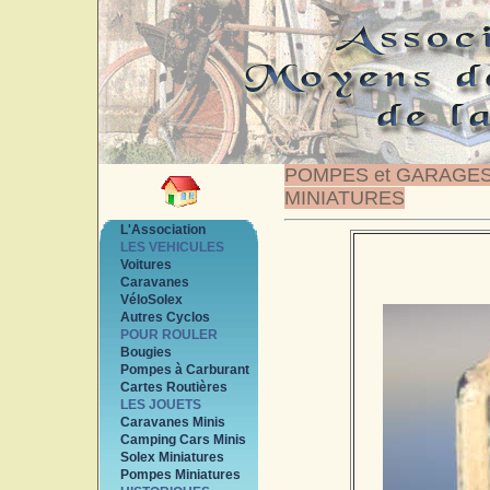
POMPES et GARAGE
MINIATURES
L'Association
LES VEHICULES
Voitures
Caravanes
VéloSolex
Autres Cyclos
POUR ROULER
Bougies
Pompes à Carburant
Cartes Routières
LES JOUETS
Caravanes Minis
Camping Cars Minis
Solex Miniatures
Pompes Miniatures