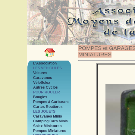
POMPES et GARAGE
MINIATURES
L'Association
LES VEHICULES
Voitures
Caravanes
VéloSolex
Autres Cyclos
POUR ROULER
Bougies
Pompes à Carburant
Cartes Routières
LES JOUETS
Caravanes Minis
Camping Cars Minis
Solex Miniatures
Pompes Miniatures