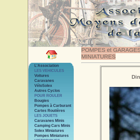
POMPES et GARAGE
MINIATURES
L'Association
LES VEHICULES
Voitures
Din
Caravanes
VéloSolex
Autres Cyclos
POUR ROULER
Bougies
Pompes à Carburant
Cartes Routières
LES JOUETS
Caravanes Minis
Camping Cars Minis
Solex Miniatures
Pompes Miniatures