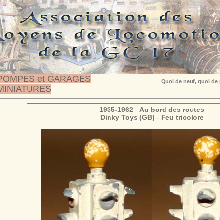
POMPES et GARAGES
Quoi de neuf, quoi de
MINIATURES
1935-1962
-
Au bord des routes
Dinky Toys (GB)
-
Feu tricolore