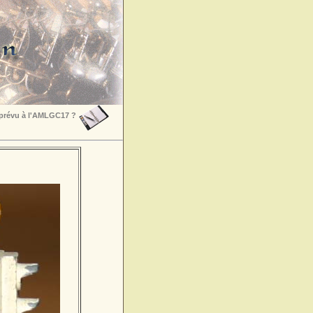
 prévu à l'AMLGC17 ?