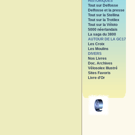
HISTORIQUES
Tout sur Delfosse
Delfosse et la presse
Tout sur la Stellina
Tout sur la Trotilex
Tout sur la Véloto
5000 néerlandais
La saga du 3800
AUTOUR DE LA GC17
Les Croix
Les Moulins
DIVERS
Nos Livres
Doc. Archives
Vélosolex Illustré
Sites Favoris
Livre d'Or