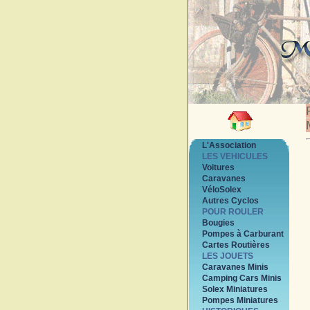
L'Association
LES VEHICULES
Voitures
Caravanes
VéloSolex
Autres Cyclos
POUR ROULER
Bougies
Pompes à Carburant
Cartes Routières
LES JOUETS
Caravanes Minis
Camping Cars Minis
Solex Miniatures
Pompes Miniatures