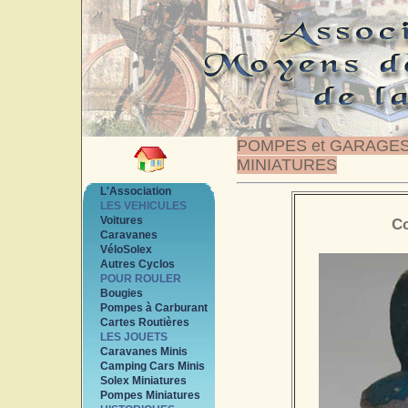
POMPES et GARAGE
MINIATURES
L'Association
LES VEHICULES
Voitures
Co
Caravanes
VéloSolex
Autres Cyclos
POUR ROULER
Bougies
Pompes à Carburant
Cartes Routières
LES JOUETS
Caravanes Minis
Camping Cars Minis
Solex Miniatures
Pompes Miniatures