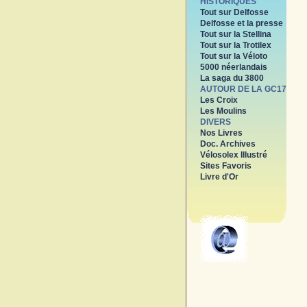
HISTORIQUES
Tout sur Delfosse
Delfosse et la presse
Tout sur la Stellina
Tout sur la Trotilex
Tout sur la Véloto
5000 néerlandais
La saga du 3800
AUTOUR DE LA GC17
Les Croix
Les Moulins
DIVERS
Nos Livres
Doc. Archives
Vélosolex Illustré
Sites Favoris
Livre d'Or