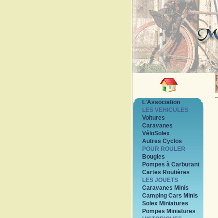
L'Association
LES VEHICULES
Voitures
Caravanes
VéloSolex
Autres Cyclos
POUR ROULER
Bougies
Pompes à Carburant
Cartes Routières
LES JOUETS
Caravanes Minis
Camping Cars Minis
Solex Miniatures
Pompes Miniatures