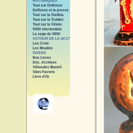
HISTORIQUES
Tout sur Delfosse
Delfosse et la presse
Tout sur la Stellina
Tout sur la Trotilex
Tout sur la Véloto
5000 néerlandais
La saga du 3800
AUTOUR DE LA GC17
Les Croix
Les Moulins
DIVERS
Nos Livres
Doc. Archives
Vélosolex Illustré
Sites Favoris
Livre d'Or