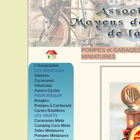
POMPES et GARAGE
MINIATURES
L'Association
LES VEHICULES
Voitures
Caravanes
VéloSolex
Autres Cyclos
POUR ROULER
Bougies
Pompes à Carburant
Cartes Routières
LES JOUETS
Caravanes Minis
Camping Cars Minis
Solex Miniatures
Pompes Miniatures