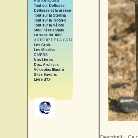
HISTORIQUES
Tout sur Delfosse
Delfosse et la presse
Tout sur la Stellina
Tout sur la Trotilex
Tout sur la Véloto
5000 néerlandais
La saga du 3800
AUTOUR DE LA GC17
Les Croix
Les Moulins
DIVERS
Nos Livres
Doc. Archives
Vélosolex Illustré
Sites Favoris
Livre d'Or
Descriptif : Ce 