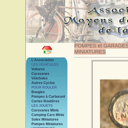
POMPES et GARAGE
MINIATURES
L'Association
LES VEHICULES
Voitures
Caravanes
VéloSolex
Autres Cyclos
POUR ROULER
Bougies
Pompes à Carburant
Cartes Routières
LES JOUETS
Caravanes Minis
Camping Cars Minis
Solex Miniatures
Pompes Miniatures