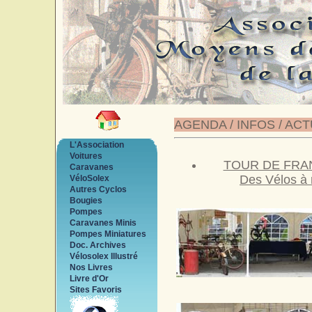
AGENDA / INFOS / AC
L'Association
Voitures
TOUR DE FRA
Caravanes
Des Vélos à
VéloSolex
Autres Cyclos
Bougies
Pompes
Caravanes Minis
Pompes Miniatures
Doc. Archives
Vélosolex Illustré
Nos Livres
Livre d'Or
Sites Favoris