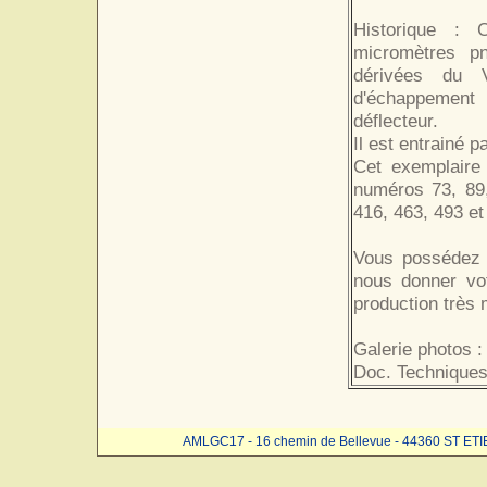
Historique : 
micromètres pn
dérivées du V
d'échappement 
déflecteur.
Il est entrainé 
Cet exemplaire
numéros 73, 89,
416, 463, 493 et
Vous possédez 
nous donner vo
production très
Galerie photos :
Doc. Techniques
AMLGC17 - 16 chemin de Bellevue - 44360 ST ET