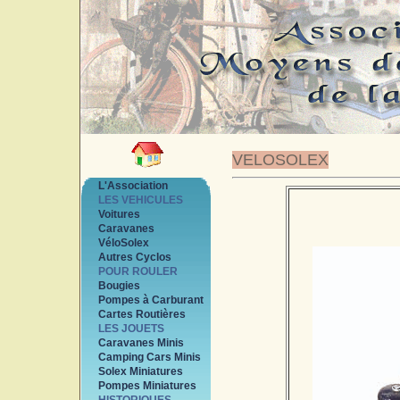
VELOSOLEX
L'Association
LES VEHICULES
Voitures
Caravanes
VéloSolex
Autres Cyclos
POUR ROULER
Bougies
Pompes à Carburant
Cartes Routières
LES JOUETS
Caravanes Minis
Camping Cars Minis
Solex Miniatures
Pompes Miniatures