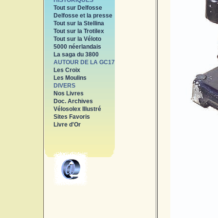
HISTORIQUES
Tout sur Delfosse
Delfosse et la presse
Tout sur la Stellina
Tout sur la Trotilex
Tout sur la Véloto
5000 néerlandais
La saga du 3800
AUTOUR DE LA GC17
Les Croix
Les Moulins
DIVERS
Nos Livres
Doc. Archives
Vélosolex Illustré
Sites Favoris
Livre d'Or