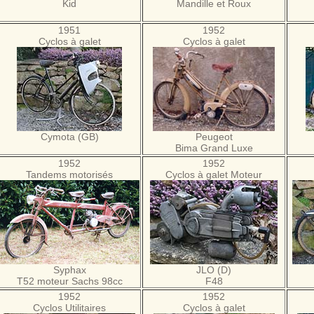
Kid
Mandille et Roux
1951
1952
Cyclos à galet
Cyclos à galet
Cymota (GB)
Peugeot
Bima Grand Luxe
1952
1952
Tandems motorisés
Cyclos à galet Moteur
Syphax
JLO (D)
T52 moteur Sachs 98cc
F48
1952
1952
Cyclos Utilitaires
Cyclos à galet