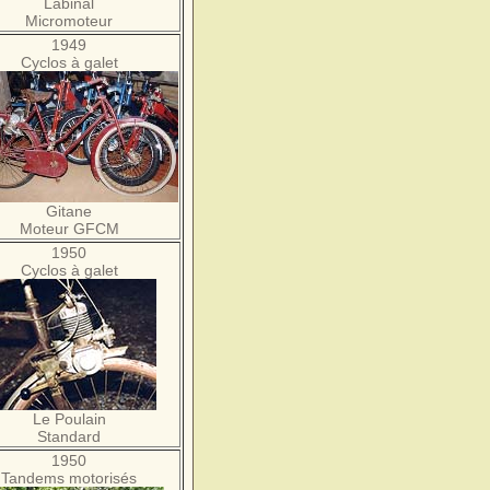
Labinal
Micromoteur
1949
Cyclos à galet
Gitane
Moteur GFCM
1950
Cyclos à galet
Le Poulain
Standard
1950
Tandems motorisés