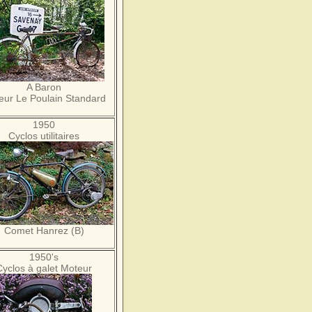
A Baron
eur Le Poulain Standard
1950
Cyclos utilitaires
Comet Hanrez (B)
1950's
Cyclos à galet Moteur