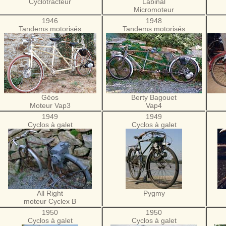
Cyclotracteur
Labinal
Micromoteur
1946
1948
Tandems motorisés
Tandems motorisés
Géos
Berty Bagouet
Moteur Vap3
Vap4
1949
1949
Cyclos à galet
Cyclos à galet
All Right
Pygmy
moteur Cyclex B
1950
1950
Cyclos à galet
Cyclos à galet