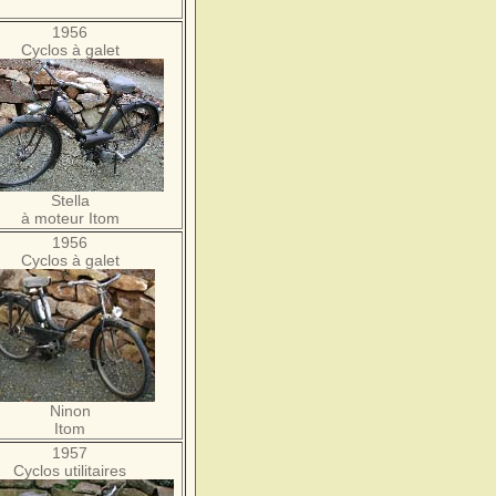
1956
Cyclos à galet
Stella
à moteur Itom
1956
Cyclos à galet
Ninon
Itom
1957
Cyclos utilitaires