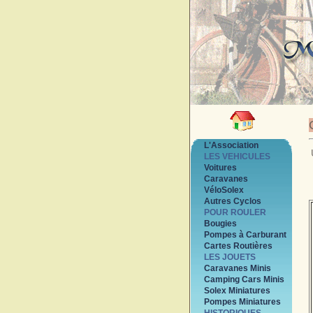
L'Association
LES VEHICULES
Voitures
Caravanes
VéloSolex
Autres Cyclos
POUR ROULER
Bougies
Pompes à Carburant
Cartes Routières
LES JOUETS
Caravanes Minis
Camping Cars Minis
Solex Miniatures
Pompes Miniatures