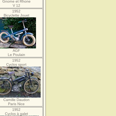
Gnome et Rhone
V 12
1952
Bicyclette Jouet
AGF
Le Poulain
1952
Cyclos sport
Camille Daudon
Paris Nice
1952
Cyclos à galet