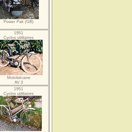
Power Pak (GB)
1951
Cyclos utilitaires
Motobécane
AV 3
1951
Cyclos utilitaires