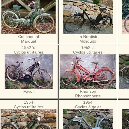
Continental
La Nordiste
Marquet
Mosquito
1952 's
1952 's
Cyclos utilitaires
Cyclos utilitaires
Favor
Rhonson
Rhonsonnette
1954
1954
Cyclos utilitaires
Cyclos à galet