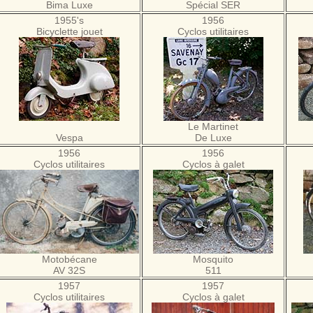
Bima Luxe
Spécial SER
1955's
1956
Bicyclette jouet
Cyclos utilitaires
Le Martinet
Vespa
De Luxe
1956
1956
Cyclos utilitaires
Cyclos à galet
Motobécane
Mosquito
AV 32S
511
1957
1957
Cyclos utilitaires
Cyclos à galet