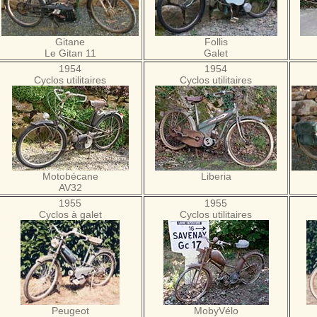
Gitane
Follis
Le Gitan 11
Galet
1954
1954
Cyclos utilitaires
Cyclos utilitaires
Motobécane
Liberia
AV32
1955
1955
Cyclos à galet
Cyclos utilitaires
Peugeot
MobyVélo