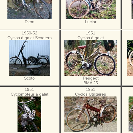
Diem
Lucior
1950-52
1951
Cyclos à galet Scooters
Cyclos à galet
Scoto
Peugeot
BMA 25
1951
1951
Cyclomoteur à galet
Cyclos Utilitaires