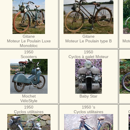
Gitane
Gitane
Moteur Le Poulain Luxe
Moteur Le Poulain type B
Mot
Monobloc
1950
1950
Scooters
Cyclos à galet Moteur
Mochet
Baby Star
VéloStyle
1950
1950 's
Cyclos utilitaires
Cyclos utilitaires