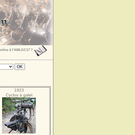
 prévu à l'AMLGC17 ?
1923
Cyclos à galet