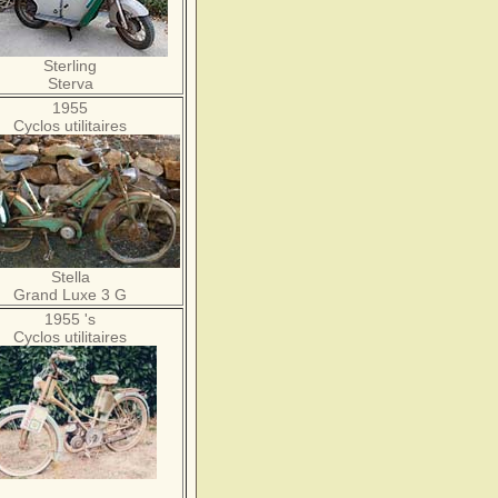
Sterling
Sterva
1955
Cyclos utilitaires
Stella
Grand Luxe 3 G
1955 's
Cyclos utilitaires