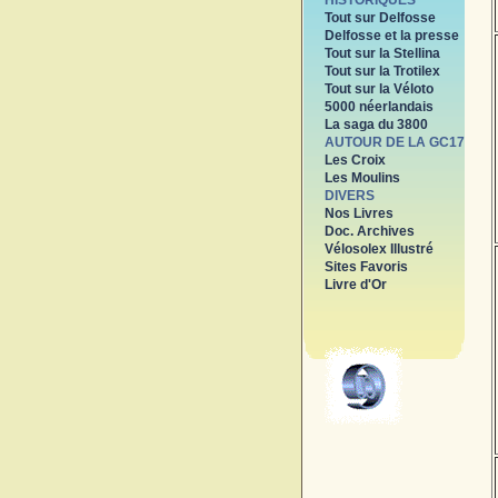
HISTORIQUES
Tout sur Delfosse
Delfosse et la presse
Tout sur la Stellina
Tout sur la Trotilex
Tout sur la Véloto
5000 néerlandais
La saga du 3800
AUTOUR DE LA GC17
Les Croix
Les Moulins
DIVERS
Nos Livres
Doc. Archives
Vélosolex Illustré
Sites Favoris
Livre d'Or