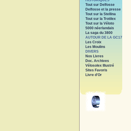
HISTORIQUES
Tout sur Delfosse
Delfosse et la presse
Tout sur la Stellina
Tout sur la Trotilex
Tout sur la Véloto
5000 néerlandais
La saga du 3800
AUTOUR DE LA GC17
Les Croix
Les Moulins
DIVERS
Nos Livres
Doc. Archives
Vélosolex Illustré
Sites Favoris
Livre d'Or