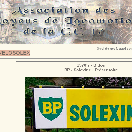
Quoi de neuf, quoi de
VELOSOLEX
1970's
-
Bidon
BP - Solexine
-
Présentoire