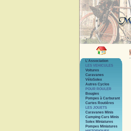
L'Association
LES VEHICULES
Voitures
Caravanes
VéloSolex
Autres Cyclos
POUR ROULER
Bougies
Pompes à Carburant
Cartes Routières
LES JOUETS
Caravanes Minis
Camping Cars Minis
Solex Miniatures
Pompes Miniatures