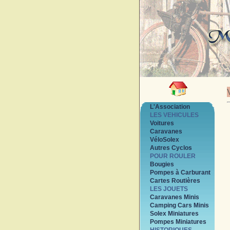
L'Association
LES VEHICULES
Voitures
Caravanes
VéloSolex
Autres Cyclos
POUR ROULER
Bougies
Pompes à Carburant
Cartes Routières
LES JOUETS
Caravanes Minis
Camping Cars Minis
Solex Miniatures
Pompes Miniatures