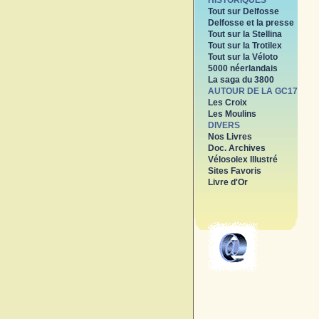
HISTORIQUES
Tout sur Delfosse
Delfosse et la presse
Tout sur la Stellina
Tout sur la Trotilex
Tout sur la Véloto
5000 néerlandais
La saga du 3800
AUTOUR DE LA GC17
Les Croix
Les Moulins
DIVERS
Nos Livres
Doc. Archives
Vélosolex Illustré
Sites Favoris
Livre d'Or