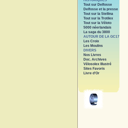
HISTORIQUES
Tout sur Delfosse
Delfosse et la presse
Tout sur la Stellina
Tout sur la Trotilex
Tout sur la Véloto
5000 néerlandais
La saga du 3800
AUTOUR DE LA GC17
Les Croix
Les Moulins
DIVERS
Nos Livres
Doc. Archives
Vélosolex Illustré
Sites Favoris
Livre d'Or