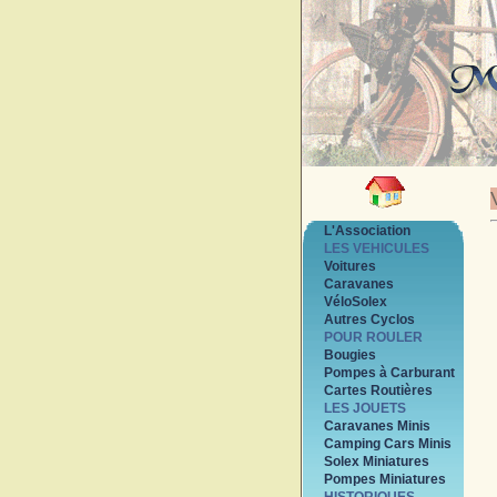
L'Association
LES VEHICULES
Voitures
Caravanes
VéloSolex
Autres Cyclos
POUR ROULER
Bougies
Pompes à Carburant
Cartes Routières
LES JOUETS
Caravanes Minis
Camping Cars Minis
Solex Miniatures
Pompes Miniatures