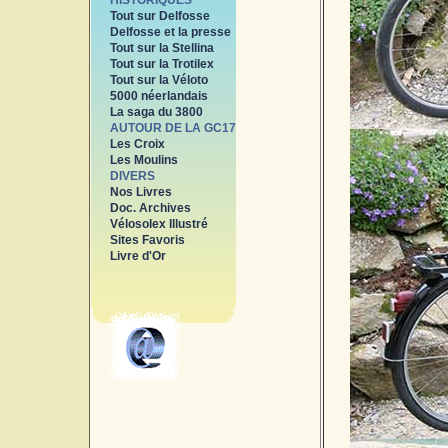
HISTORIQUES
Tout sur Delfosse
Delfosse et la presse
Tout sur la Stellina
Tout sur la Trotilex
Tout sur la Véloto
5000 néerlandais
La saga du 3800
AUTOUR DE LA GC17
Les Croix
Les Moulins
DIVERS
Nos Livres
Doc. Archives
Vélosolex Illustré
Sites Favoris
Livre d'Or