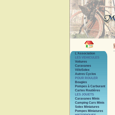
L'Association
LES VEHICULES
Voitures
Caravanes
VéloSolex
Autres Cyclos
POUR ROULER
Bougies
Pompes à Carburant
Cartes Routières
LES JOUETS
Caravanes Minis
Camping Cars Minis
Solex Miniatures
Pompes Miniatures