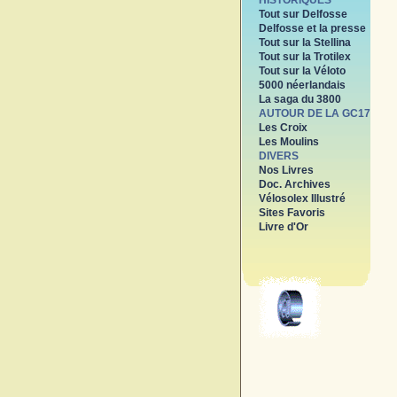
HISTORIQUES
Tout sur Delfosse
Delfosse et la presse
Tout sur la Stellina
Tout sur la Trotilex
Tout sur la Véloto
5000 néerlandais
La saga du 3800
AUTOUR DE LA GC17
Les Croix
Les Moulins
DIVERS
Nos Livres
Doc. Archives
Vélosolex Illustré
Sites Favoris
Livre d'Or