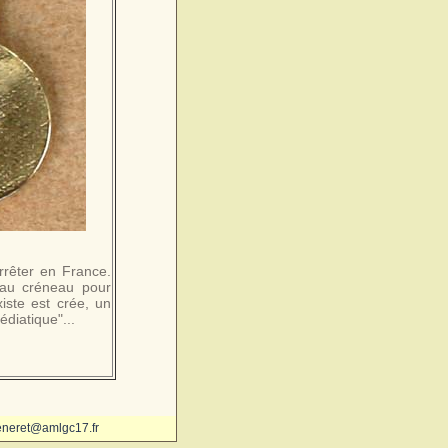
rrêter en France.
t au créneau pour
iste est crée, un
édiatique"...
eneret@amlgc17.fr