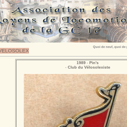
Quoi de neuf, quoi de
VELOSOLEX
1989
-
Pin's
-
Club du Vélosolexiste