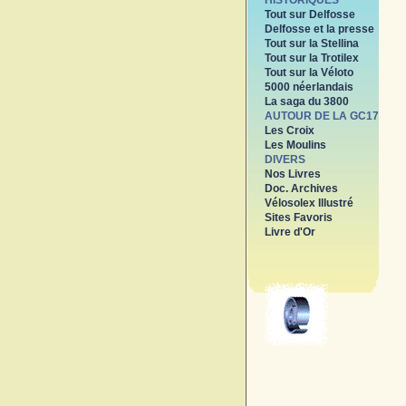
HISTORIQUES
Tout sur Delfosse
Delfosse et la presse
Tout sur la Stellina
Tout sur la Trotilex
Tout sur la Véloto
5000 néerlandais
La saga du 3800
AUTOUR DE LA GC17
Les Croix
Les Moulins
DIVERS
Nos Livres
Doc. Archives
Vélosolex Illustré
Sites Favoris
Livre d'Or