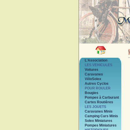
L'Association
LES VEHICULES
Voitures
Caravanes
VéloSolex
Autres Cyclos
POUR ROULER
Bougies
Pompes à Carburant
Cartes Routières
LES JOUETS
Caravanes Minis
Camping Cars Minis
Solex Miniatures
Pompes Miniatures