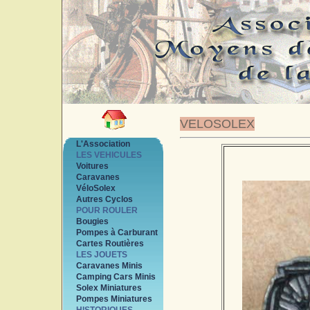
VELOSOLEX
L'Association
LES VEHICULES
Voitures
Caravanes
VéloSolex
Autres Cyclos
POUR ROULER
Bougies
Pompes à Carburant
Cartes Routières
LES JOUETS
Caravanes Minis
Camping Cars Minis
Solex Miniatures
Pompes Miniatures