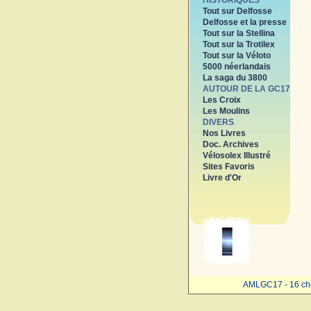
HISTORIQUES
Tout sur Delfosse
Delfosse et la presse
Tout sur la Stellina
Tout sur la Trotilex
Tout sur la Véloto
5000 néerlandais
La saga du 3800
AUTOUR DE LA GC17
Les Croix
Les Moulins
DIVERS
Nos Livres
Doc. Archives
Vélosolex Illustré
Sites Favoris
Livre d'Or
AMLGC17 - 16 ch