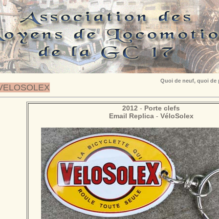
Quoi de neuf, quoi de
VELOSOLEX
2012
-
Porte clefs
Email Replica
-
VéloSolex