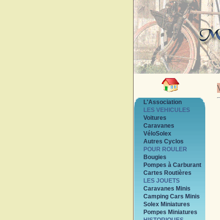
L'Association
LES VEHICULES
Voitures
Caravanes
VéloSolex
Autres Cyclos
POUR ROULER
Bougies
Pompes à Carburant
Cartes Routières
LES JOUETS
Caravanes Minis
Camping Cars Minis
Solex Miniatures
Pompes Miniatures