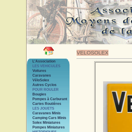
VELOSOLEX
L'Association
LES VEHICULES
Voitures
Caravanes
VéloSolex
Autres Cyclos
POUR ROULER
Bougies
Pompes à Carburant
Cartes Routières
LES JOUETS
Caravanes Minis
Camping Cars Minis
Solex Miniatures
Pompes Miniatures