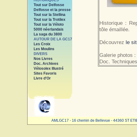
HISTORIQUES
Tout sur Delfosse
Delfosse et la presse
Tout sur la Stellina
Tout sur la Trotilex
Historique : Re
Tout sur la Véloto
tôle émaillée.
5000 néerlandais
La saga du 3800
AUTOUR DE LA GC17
Découvrez
le si
Les Croix
Les Moulins
DIVERS
Galerie photos :
Nos Livres
Doc. Techniques
Doc. Archives
Vélosolex Illustré
Sites Favoris
Livre d'Or
AMLGC17 - 16 chemin de Bellevue - 44360 ST ET