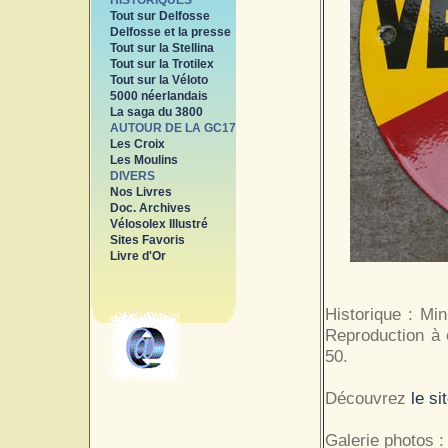
HISTORIQUES
Tout sur Delfosse
Delfosse et la presse
Tout sur la Stellina
Tout sur la Trotilex
Tout sur la Véloto
5000 néerlandais
La saga du 3800
AUTOUR DE LA GC17
Les Croix
Les Moulins
DIVERS
Nos Livres
Doc. Archives
Vélosolex Illustré
Sites Favoris
Livre d'Or
Historique : Mi
Reproduction à 
50.
Découvrez
le si
Galerie photos :