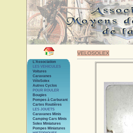
VELOSOLEX
L'Association
LES VEHICULES
Voitures
Caravanes
VéloSolex
Autres Cyclos
POUR ROULER
Bougies
Pompes à Carburant
Cartes Routières
LES JOUETS
Caravanes Minis
Camping Cars Minis
Solex Miniatures
Pompes Miniatures