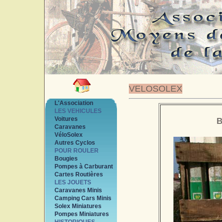
VELOSOLEX
L'Association
LES VEHICULES
Voitures
B
Caravanes
VéloSolex
Autres Cyclos
POUR ROULER
Bougies
Pompes à Carburant
Cartes Routières
LES JOUETS
Caravanes Minis
Camping Cars Minis
Solex Miniatures
Pompes Miniatures