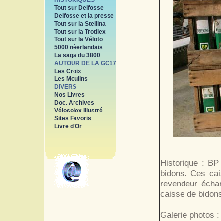
HISTORIQUES
Tout sur Delfosse
Delfosse et la presse
Tout sur la Stellina
Tout sur la Trotilex
Tout sur la Véloto
5000 néerlandais
La saga du 3800
AUTOUR DE LA GC17
Les Croix
Les Moulins
DIVERS
Nos Livres
Doc. Archives
Vélosolex Illustré
Sites Favoris
Livre d'Or
Historique : BP
bidons. Ces cai
revendeur échan
caisse de bidons
Galerie photos :