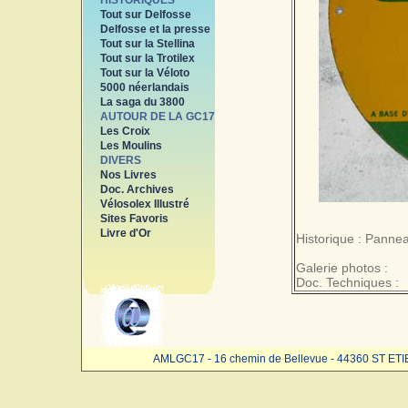
HISTORIQUES
Tout sur Delfosse
Delfosse et la presse
Tout sur la Stellina
Tout sur la Trotilex
Tout sur la Véloto
5000 néerlandais
La saga du 3800
AUTOUR DE LA GC17
Les Croix
Les Moulins
DIVERS
Nos Livres
Doc. Archives
Vélosolex Illustré
Sites Favoris
Livre d'Or
Historique : Pannea
Galerie photos :
Doc. Techniques :
AMLGC17 - 16 chemin de Bellevue - 44360 ST ET