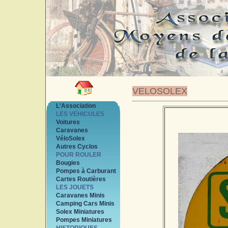
VELOSOLEX
L'Association
LES VEHICULES
Voitures
Caravanes
VéloSolex
Autres Cyclos
POUR ROULER
Bougies
Pompes à Carburant
Cartes Routières
LES JOUETS
Caravanes Minis
Camping Cars Minis
Solex Miniatures
Pompes Miniatures