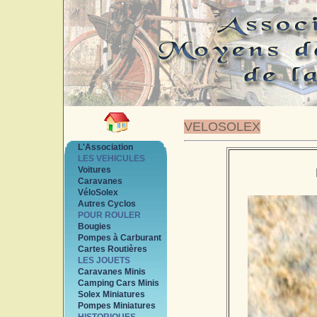
VELOSOLEX
L'Association
LES VEHICULES
Voitures
Caravanes
VéloSolex
Autres Cyclos
POUR ROULER
Bougies
Pompes à Carburant
Cartes Routières
LES JOUETS
Caravanes Minis
Camping Cars Minis
Solex Miniatures
Pompes Miniatures