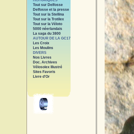
HISTORIQUES
Tout sur Delfosse
Delfosse et la presse
Tout sur la Stellina
Tout sur la Trotilex
Tout sur la Véloto
5000 néerlandais
La saga du 3800
AUTOUR DE LA GC17
Les Croix
Les Moulins
DIVERS
Nos Livres
Doc. Archives
Vélosolex Illustré
Sites Favoris
Livre d'Or