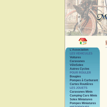
L'Association
LES VEHICULES
Voitures
Caravanes
VéloSolex
Autres Cyclos
POUR ROULER
Bougies
Pompes à Carburant
Cartes Routières
LES JOUETS
Caravanes Minis
Camping Cars Minis
Solex Miniatures
Pompes Miniatures