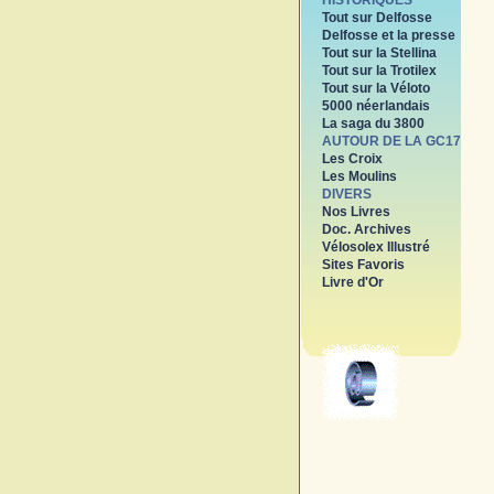
HISTORIQUES
Tout sur Delfosse
Delfosse et la presse
Tout sur la Stellina
Tout sur la Trotilex
Tout sur la Véloto
5000 néerlandais
La saga du 3800
AUTOUR DE LA GC17
Les Croix
Les Moulins
DIVERS
Nos Livres
Doc. Archives
Vélosolex Illustré
Sites Favoris
Livre d'Or