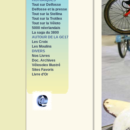
HISTORIQUES
Tout sur Delfosse
Delfosse et la presse
Tout sur la Stellina
Tout sur la Trotilex
Tout sur la Véloto
5000 néerlandais
La saga du 3800
AUTOUR DE LA GC17
Les Croix
Les Moulins
DIVERS
Nos Livres
Doc. Archives
Vélosolex Illustré
Sites Favoris
Livre d'Or