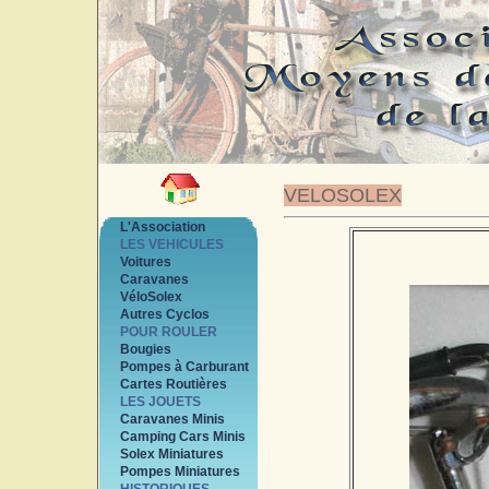
VELOSOLEX
L'Association
LES VEHICULES
Voitures
Caravanes
VéloSolex
Autres Cyclos
POUR ROULER
Bougies
Pompes à Carburant
Cartes Routières
LES JOUETS
Caravanes Minis
Camping Cars Minis
Solex Miniatures
Pompes Miniatures