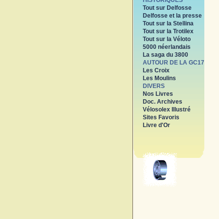
HISTORIQUES
Tout sur Delfosse
Delfosse et la presse
Tout sur la Stellina
Tout sur la Trotilex
Tout sur la Véloto
5000 néerlandais
La saga du 3800
AUTOUR DE LA GC17
Les Croix
Les Moulins
DIVERS
Nos Livres
Doc. Archives
Vélosolex Illustré
Sites Favoris
Livre d'Or