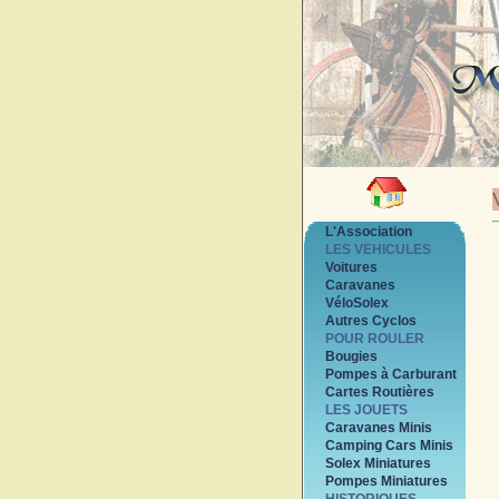
L'Association
LES VEHICULES
Voitures
Caravanes
VéloSolex
Autres Cyclos
POUR ROULER
Bougies
Pompes à Carburant
Cartes Routières
LES JOUETS
Caravanes Minis
Camping Cars Minis
Solex Miniatures
Pompes Miniatures