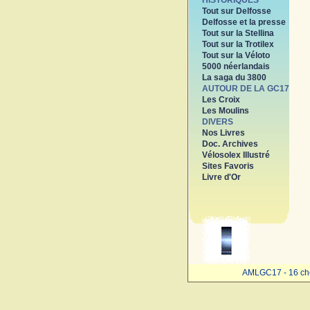
HISTORIQUES
Tout sur Delfosse
Delfosse et la presse
Tout sur la Stellina
Tout sur la Trotilex
Tout sur la Véloto
5000 néerlandais
La saga du 3800
AUTOUR DE LA GC17
Les Croix
Les Moulins
DIVERS
Nos Livres
Doc. Archives
Vélosolex Illustré
Sites Favoris
Livre d'Or
AMLGC17 - 16 ch