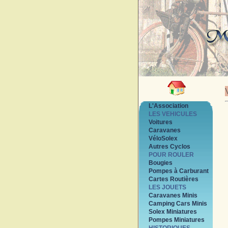
L'Association
LES VEHICULES
Voitures
Caravanes
VéloSolex
Autres Cyclos
POUR ROULER
Bougies
Pompes à Carburant
Cartes Routières
LES JOUETS
Caravanes Minis
Camping Cars Minis
Solex Miniatures
Pompes Miniatures