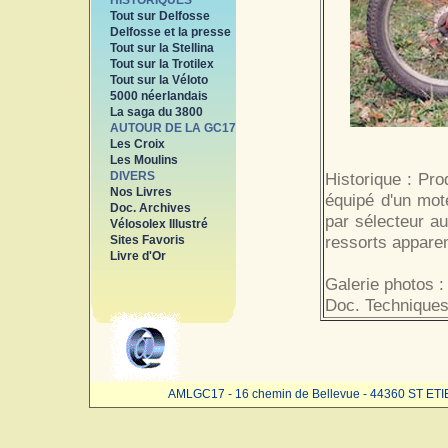
HISTORIQUES
Tout sur Delfosse
Delfosse et la presse
Tout sur la Stellina
Tout sur la Trotilex
Tout sur la Véloto
5000 néerlandais
La saga du 3800
AUTOUR DE LA GC17
Les Croix
Les Moulins
DIVERS
Historique : Pr
Nos Livres
équipé d'un mot
Doc. Archives
par sélecteur au
Vélosolex Illustré
ressorts apparen
Sites Favoris
Livre d'Or
Galerie photos :
Doc. Techniques
AMLGC17 - 16 chemin de Bellevue - 44360 ST ET