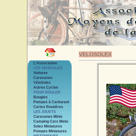
VELOSOLEX
L'Association
LES VEHICULES
Voitures
Caravanes
VéloSolex
Autres Cyclos
POUR ROULER
Bougies
Pompes à Carburant
Cartes Routières
LES JOUETS
Caravanes Minis
Camping Cars Minis
Solex Miniatures
Pompes Miniatures