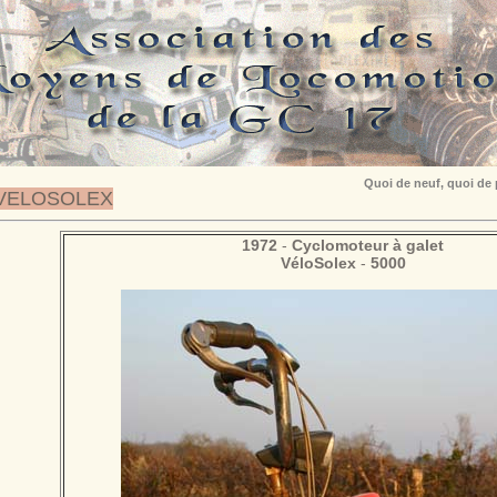
Quoi de neuf, quoi de
VELOSOLEX
1972
-
Cyclomoteur à galet
VéloSolex
-
5000