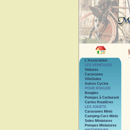
L'Association
LES VEHICULES
Voitures
Caravanes
VéloSolex
Autres Cyclos
POUR ROULER
Bougies
Pompes à Carburant
Cartes Routières
LES JOUETS
Caravanes Minis
Camping Cars Minis
Solex Miniatures
Pompes Miniatures