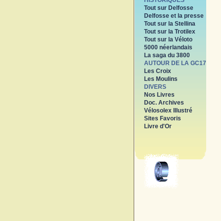
HISTORIQUES
Tout sur Delfosse
Delfosse et la presse
Tout sur la Stellina
Tout sur la Trotilex
Tout sur la Véloto
5000 néerlandais
La saga du 3800
AUTOUR DE LA GC17
Les Croix
Les Moulins
DIVERS
Nos Livres
Doc. Archives
Vélosolex Illustré
Sites Favoris
Livre d'Or