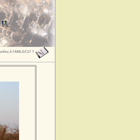
 prévu à l'AMLGC17 ?