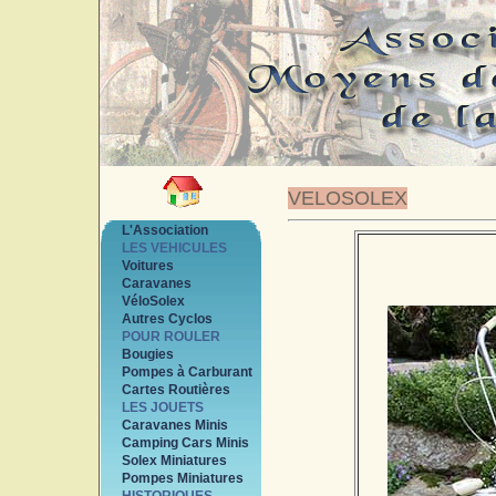
VELOSOLEX
L'Association
LES VEHICULES
Voitures
Caravanes
VéloSolex
Autres Cyclos
POUR ROULER
Bougies
Pompes à Carburant
Cartes Routières
LES JOUETS
Caravanes Minis
Camping Cars Minis
Solex Miniatures
Pompes Miniatures