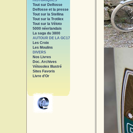
HISTORIQUES
Tout sur Delfosse
Delfosse et la presse
Tout sur la Stellina
Tout sur la Trotilex
Tout sur la Véloto
5000 néerlandais
La saga du 3800
AUTOUR DE LA GC17
Les Croix
Les Moulins
DIVERS
Nos Livres
Doc. Archives
Vélosolex Illustré
Sites Favoris
Livre d'Or