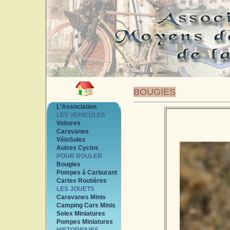
BOUGIES
L'Association
LES VEHICULES
Voitures
Caravanes
VéloSolex
Autres Cyclos
POUR ROULER
Bougies
Pompes à Carburant
Cartes Routières
LES JOUETS
Caravanes Minis
Camping Cars Minis
Solex Miniatures
Pompes Miniatures