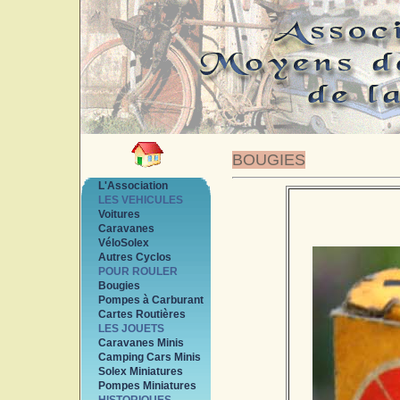
BOUGIES
L'Association
LES VEHICULES
Voitures
Caravanes
VéloSolex
Autres Cyclos
POUR ROULER
Bougies
Pompes à Carburant
Cartes Routières
LES JOUETS
Caravanes Minis
Camping Cars Minis
Solex Miniatures
Pompes Miniatures