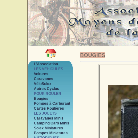
BOUGIES
L'Association
LES VEHICULES
Voitures
Caravanes
VéloSolex
Autres Cyclos
POUR ROULER
Bougies
Pompes à Carburant
Cartes Routières
LES JOUETS
Caravanes Minis
Camping Cars Minis
Solex Miniatures
Pompes Miniatures