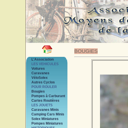
BOUGIES
L'Association
LES VEHICULES
Voitures
Caravanes
VéloSolex
Autres Cyclos
POUR ROULER
Bougies
Pompes à Carburant
Cartes Routières
LES JOUETS
Caravanes Minis
Camping Cars Minis
Solex Miniatures
Pompes Miniatures