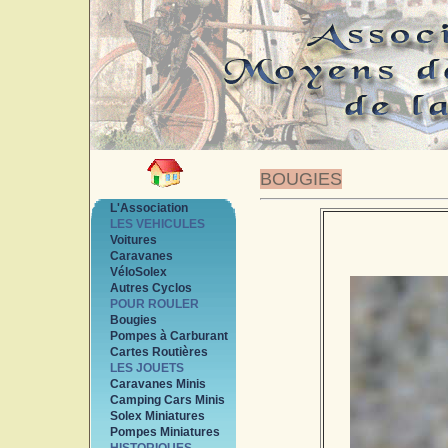
BOUGIES
L'Association
LES VEHICULES
Voitures
Caravanes
VéloSolex
Autres Cyclos
POUR ROULER
Bougies
Pompes à Carburant
Cartes Routières
LES JOUETS
Caravanes Minis
Camping Cars Minis
Solex Miniatures
Pompes Miniatures