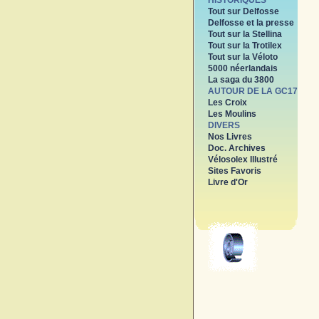
HISTORIQUES
Tout sur Delfosse
Delfosse et la presse
Tout sur la Stellina
Tout sur la Trotilex
Tout sur la Véloto
5000 néerlandais
La saga du 3800
AUTOUR DE LA GC17
Les Croix
Les Moulins
DIVERS
Nos Livres
Doc. Archives
Vélosolex Illustré
Sites Favoris
Livre d'Or