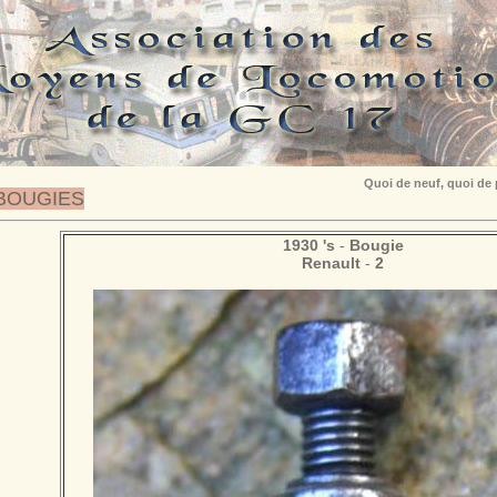
Quoi de neuf, quoi de
BOUGIES
1930 's
-
Bougie
Renault
-
2