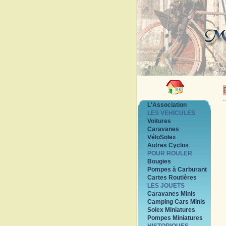
L'Association
LES VEHICULES
Voitures
Caravanes
VéloSolex
Autres Cyclos
POUR ROULER
Bougies
Pompes à Carburant
Cartes Routières
LES JOUETS
Caravanes Minis
Camping Cars Minis
Solex Miniatures
Pompes Miniatures