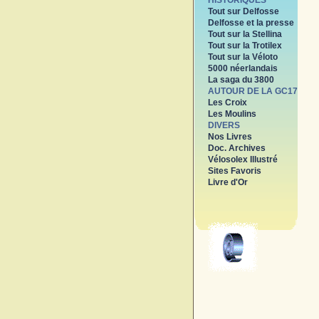
HISTORIQUES
Tout sur Delfosse
Delfosse et la presse
Tout sur la Stellina
Tout sur la Trotilex
Tout sur la Véloto
5000 néerlandais
La saga du 3800
AUTOUR DE LA GC17
Les Croix
Les Moulins
DIVERS
Nos Livres
Doc. Archives
Vélosolex Illustré
Sites Favoris
Livre d'Or