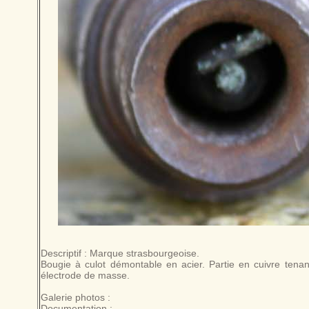
Descriptif : Marque strasbourgeoise.
Bougie à culot démontable en acier. Partie en cuivre tenant
électrode de masse.
Galerie photos :
Documentation :