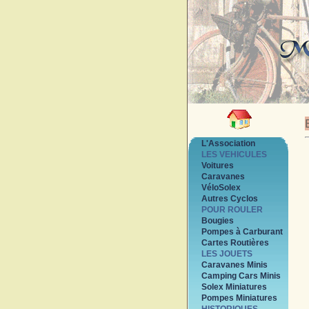
L'Association
LES VEHICULES
Voitures
Caravanes
VéloSolex
Autres Cyclos
POUR ROULER
Bougies
Pompes à Carburant
Cartes Routières
LES JOUETS
Caravanes Minis
Camping Cars Minis
Solex Miniatures
Pompes Miniatures