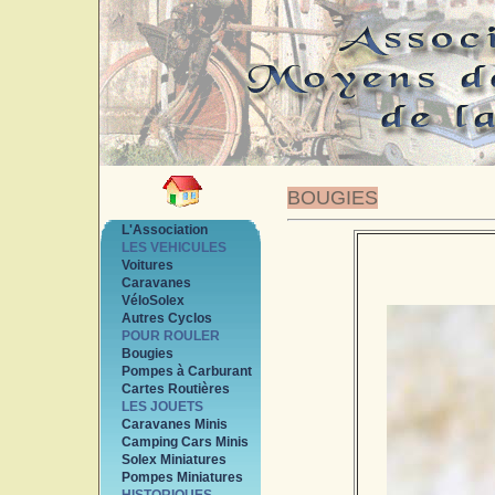
BOUGIES
L'Association
LES VEHICULES
Voitures
Caravanes
VéloSolex
Autres Cyclos
POUR ROULER
Bougies
Pompes à Carburant
Cartes Routières
LES JOUETS
Caravanes Minis
Camping Cars Minis
Solex Miniatures
Pompes Miniatures