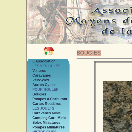
BOUGIES
L'Association
LES VEHICULES
Voitures
Caravanes
VéloSolex
Autres Cyclos
POUR ROULER
Bougies
Pompes à Carburant
Cartes Routières
LES JOUETS
Caravanes Minis
Camping Cars Minis
Solex Miniatures
Pompes Miniatures