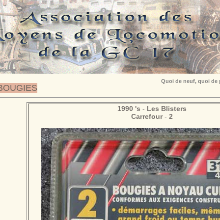
Quoi de neuf, quoi de
BOUGIES
1990 's
-
Les Blisters
Carrefour
-
2