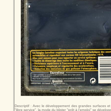
Descriptif : Avec le développement des grandes surfaces et
"libre service", la mode du blister "prêt à l'emploi" se dévelop