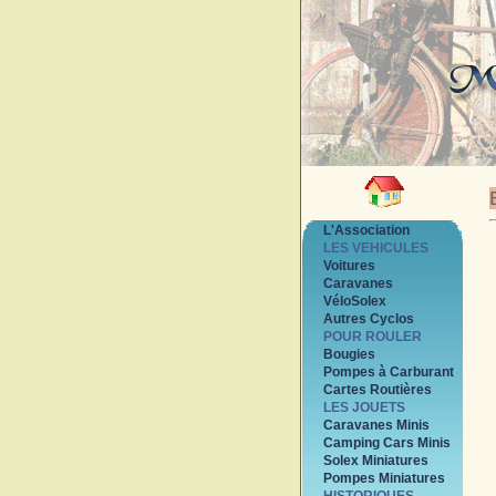
L'Association
LES VEHICULES
Voitures
Caravanes
VéloSolex
Autres Cyclos
POUR ROULER
Bougies
Pompes à Carburant
Cartes Routières
LES JOUETS
Caravanes Minis
Camping Cars Minis
Solex Miniatures
Pompes Miniatures