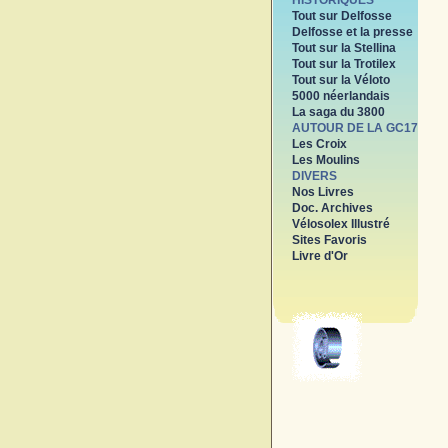
HISTORIQUES
Tout sur Delfosse
Delfosse et la presse
Tout sur la Stellina
Tout sur la Trotilex
Tout sur la Véloto
5000 néerlandais
La saga du 3800
AUTOUR DE LA GC17
Les Croix
Les Moulins
DIVERS
Nos Livres
Doc. Archives
Vélosolex Illustré
Sites Favoris
Livre d'Or