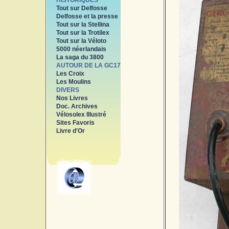
HISTORIQUES
Tout sur Delfosse
Delfosse et la presse
Tout sur la Stellina
Tout sur la Trotilex
Tout sur la Véloto
5000 néerlandais
La saga du 3800
AUTOUR DE LA GC17
Les Croix
Les Moulins
DIVERS
Nos Livres
Doc. Archives
Vélosolex Illustré
Sites Favoris
Livre d'Or