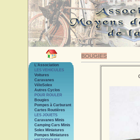
BOUGIES
L'Association
LES VEHICULES
Voitures
Caravanes
VéloSolex
Autres Cyclos
POUR ROULER
Bougies
Pompes à Carburant
Cartes Routières
LES JOUETS
Caravanes Minis
Camping Cars Minis
Solex Miniatures
Pompes Miniatures