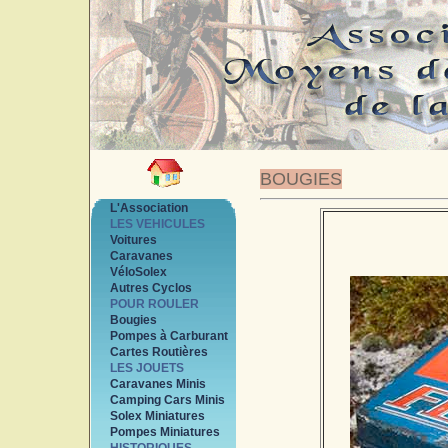
BOUGIES
L'Association
LES VEHICULES
Voitures
Caravanes
VéloSolex
Autres Cyclos
POUR ROULER
Bougies
Pompes à Carburant
Cartes Routières
LES JOUETS
Caravanes Minis
Camping Cars Minis
Solex Miniatures
Pompes Miniatures